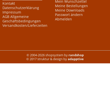
Mein Wunschzettel
Kontakt
Meine Bestellungen
Datenschutzerklärung
Meine Downloads
Impressum
Passwort ändern
AGB Allgemeine
Abmelden
Geschäftsbedingungen
Versandkosten/Lieferzeiten
© 2004-2026 shopsystem by
randshop
© 2017 struktur & design by
adapptive